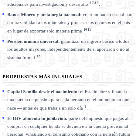
6
7
8
9
adicionales para investigación y desarrollo
.
Banco Minero y metalurgia nacional:
crear un banco estatal para
dar trazabilidad a los minerales y procesar los recursos en el país
10
11
en lugar de exportar solo materia prima
.
Pensión mínima universal:
garantizar un ingreso básico a todos
los adultos mayores, independientemente de si aportaron o no al
12
sistema formal
.
PROPUESTAS MÁS INUSUALES
Capital Semilla desde el nacimiento:
el Estado abre y financia
una cuenta de pensión para cada peruano en el momento en que
1
nace — antes de que trabaje un solo día
.
El IGV alimenta tu jubilación:
parte del impuesto que pagas al
comprar en cualquier tienda se devuelve a tu cuenta previsional
personal, vinculando el consumo cotidiano con la pensión futura