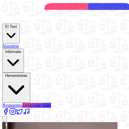
El Test
Nosotros
Infórmate
Herramientas
Respuestas
Desfógate Aquí