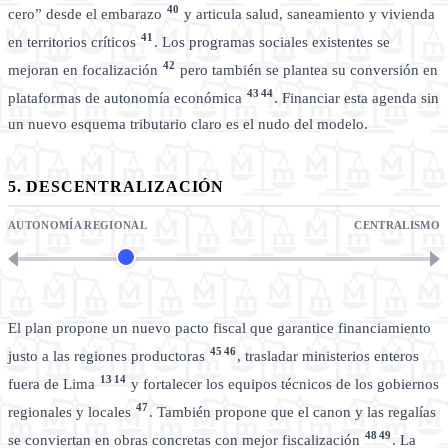
40
cero” desde el embarazo
y articula salud, saneamiento y vivienda
41
en territorios críticos
. Los programas sociales existentes se
42
mejoran en focalización
pero también se plantea su conversión en
43
44
plataformas de autonomía económica
. Financiar esta agenda sin
un nuevo esquema tributario claro es el nudo del modelo.
5. DESCENTRALIZACIÓN
AUTONOMÍA REGIONAL
CENTRALISMO
El plan propone un nuevo pacto fiscal que garantice financiamiento
45
46
justo a las regiones productoras
, trasladar ministerios enteros
13
14
fuera de Lima
y fortalecer los equipos técnicos de los gobiernos
47
regionales y locales
. También propone que el canon y las regalías
48
49
se conviertan en obras concretas con mejor fiscalización
. La