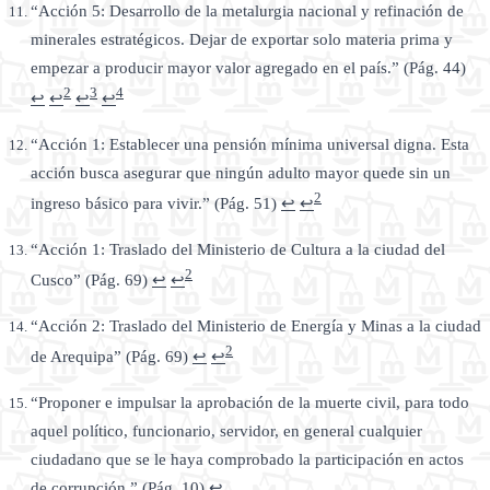
“Acción 5: Desarrollo de la metalurgia nacional y refinación de
minerales estratégicos. Dejar de exportar solo materia prima y
empezar a producir mayor valor agregado en el país.” (Pág. 44)
2
3
4
↩
↩
↩
↩
“Acción 1: Establecer una pensión mínima universal digna. Esta
acción busca asegurar que ningún adulto mayor quede sin un
2
ingreso básico para vivir.” (Pág. 51)
↩
↩
“Acción 1: Traslado del Ministerio de Cultura a la ciudad del
2
Cusco” (Pág. 69)
↩
↩
“Acción 2: Traslado del Ministerio de Energía y Minas a la ciudad
2
de Arequipa” (Pág. 69)
↩
↩
“Proponer e impulsar la aprobación de la muerte civil, para todo
aquel político, funcionario, servidor, en general cualquier
ciudadano que se le haya comprobado la participación en actos
de corrupción.” (Pág. 10)
↩