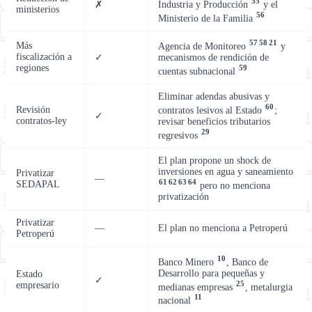
55
Industria y Producción
y el
✗
ministerios
56
Ministerio de la Familia
57
58
21
Más
Agencia de Monitoreo
y
fiscalización a
mecanismos de rendición de
✓
regiones
59
cuentas subnacional
Eliminar adendas abusivas y
60
Revisión
contratos lesivos al Estado
;
✓
contratos-ley
revisar beneficios tributarios
29
regresivos
El plan propone un shock de
inversiones en agua y saneamiento
Privatizar
—
61
62
63
64
SEDAPAL
pero no menciona
privatización
Privatizar
—
El plan no menciona a Petroperú
Petroperú
10
Banco Minero
, Banco de
Desarrollo para pequeñas y
Estado
✓
25
empresario
medianas empresas
, metalurgia
11
nacional