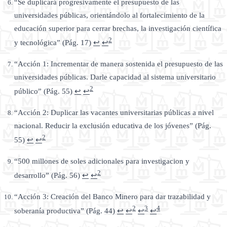
“Se duplicará progresivamente el presupuesto de las
universidades públicas, orientándolo al fortalecimiento de la
educación superior para cerrar brechas, la investigación científica
2
y tecnológica” (Pág. 17)
↩
↩
“Acción 1: Incrementar de manera sostenida el presupuesto de las
universidades públicas. Darle capacidad al sistema universitario
2
público” (Pág. 55)
↩
↩
“Acción 2: Duplicar las vacantes universitarias públicas a nivel
nacional. Reducir la exclusión educativa de los jóvenes” (Pág.
2
55)
↩
↩
“500 millones de soles adicionales para investigacion y
2
desarrollo” (Pág. 56)
↩
↩
“Acción 3: Creación del Banco Minero para dar trazabilidad y
2
3
4
soberanía productiva” (Pág. 44)
↩
↩
↩
↩