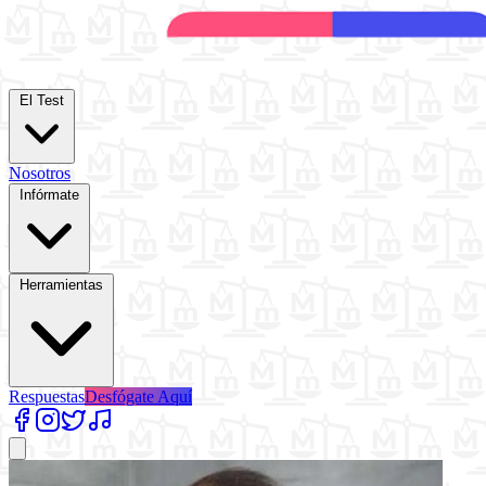
El Test
Nosotros
Infórmate
Herramientas
Respuestas
Desfógate Aquí