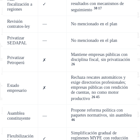
resultados con mecanismos de
fiscalización a
✓
38
17
regiones
seguimiento
Revisión
—
No mencionado en el plan
contratos-ley
Privatizar
—
No mencionado en el plan
SEDAPAL
Mantiene empresas públicas con
Privatizar
disciplina fiscal, sin privatización
✗
Petroperú
26
Rechaza rescates automáticos y
exige directorios profesionales;
Estado
empresas públicas con rendición
✗
empresario
de cuentas, no como motor
26
45
productivo
Propone reforma política con
Asamblea
paquetes normativos, sin asamblea
—
constituyente
46
Simplificación gradual de
Flexibilización
regímenes MYPE con reducción
✓