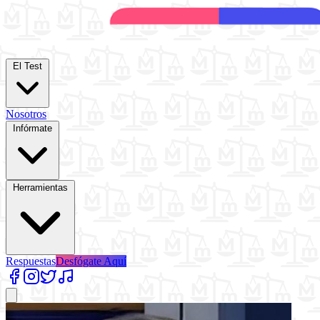
El Test
Nosotros
Infórmate
Herramientas
Respuestas
Desfógate Aquí