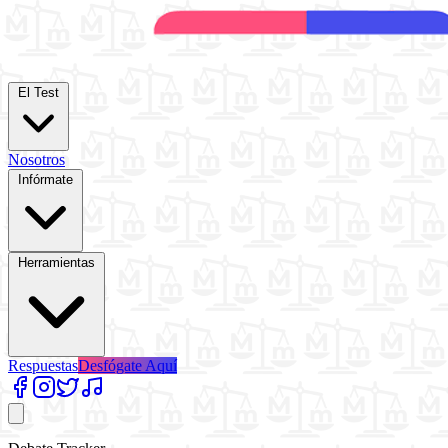
El Test
Nosotros
Infórmate
Herramientas
Respuestas
Desfógate Aquí