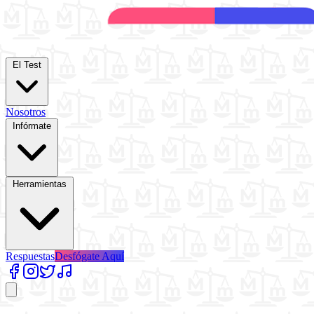
El Test
Nosotros
Infórmate
Herramientas
Respuestas
Desfógate Aquí