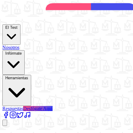
El Test
Nosotros
Infórmate
Herramientas
Respuestas
Desfógate Aquí