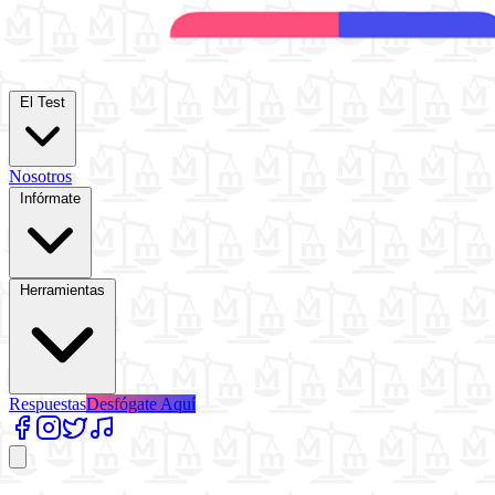
El Test
Nosotros
Infórmate
Herramientas
Respuestas
Desfógate Aquí