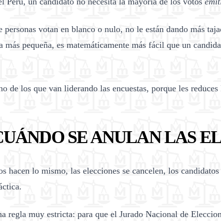
el Perú, un candidato no necesita la mayoría de los votos
emit
e personas votan en blanco o nulo, no le están dando más taja
za más pequeña, es matemáticamente más fácil que un candida
no de los que van liderando las encuestas, porque les reduces 
¿CUÁNDO SE ANULAN LAS E
os hacen lo mismo, las elecciones se cancelen, los candidatos
áctica.
na regla muy estricta: para que el Jurado Nacional de Eleccio