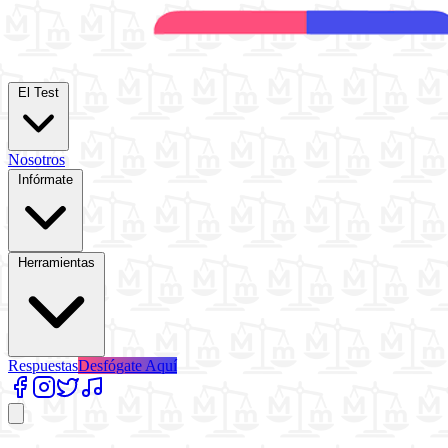
El Test
Nosotros
Infórmate
Herramientas
Respuestas
Desfógate Aquí