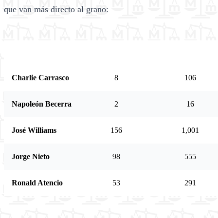
que van más directo al grano:
CANDIDATO
PÁGINAS
PROPUESTAS
Charlie Carrasco
8
106
Napoleón Becerra
2
16
José Williams
156
1,001
Jorge Nieto
98
555
Ronald Atencio
53
291