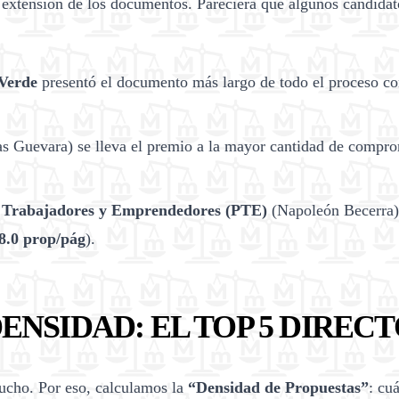
a extensión de los documentos. Pareciera que algunos candidato
 Verde
presentó el documento más largo de todo el proceso c
s Guevara) se lleva el premio a la mayor cantidad de compr
s Trabajadores y Emprendedores (PTE)
(Napoleón Becerra)
8.0 prop/pág
).
DENSIDAD: EL TOP 5 DIREC
mucho. Por eso, calculamos la
“Densidad de Propuestas”
: cu