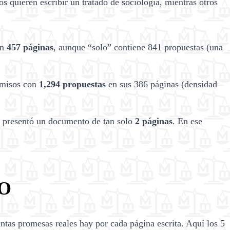
s quieren escribir un tratado de sociología, mientras otros
on
457 páginas
, aunque “solo” contiene 841 propuestas (una
omisos con
1,294 propuestas
en sus 386 páginas (densidad
 presentó un documento de tan solo
2 páginas
. En ese
TO
ántas promesas reales hay por cada página escrita. Aquí los 5