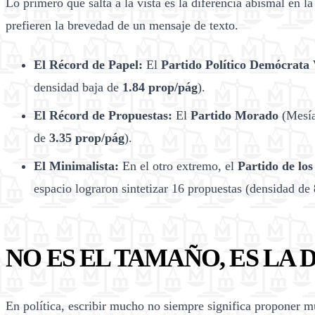
Lo primero que salta a la vista es la diferencia abismal en l
prefieren la brevedad de un mensaje de texto.
El Récord de Papel:
El
Partido Político Demócrata
densidad baja de
1.84 prop/pág
).
El Récord de Propuestas:
El
Partido Morado
(Mesía
de
3.35 prop/pág
).
El Minimalista:
En el otro extremo, el
Partido de lo
espacio lograron sintetizar 16 propuestas (densidad de
NO ES EL TAMAÑO, ES LA 
En política, escribir mucho no siempre significa proponer 