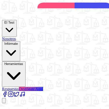
El Test
Nosotros
Infórmate
Herramientas
Respuestas
Desfógate Aquí