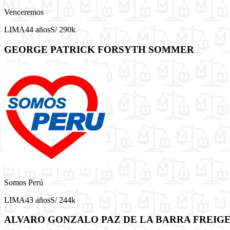
Venceremos
LIMA
44 años
S/ 290k
GEORGE PATRICK FORSYTH SOMMER
Somos Perú
LIMA
43 años
S/ 244k
ALVARO GONZALO PAZ DE LA BARRA FREIG