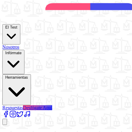
El Test
Nosotros
Infórmate
Herramientas
Respuestas
Desfógate Aquí