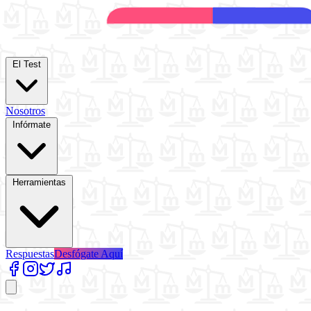
El Test
Nosotros
Infórmate
Herramientas
Respuestas
Desfógate Aquí